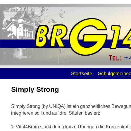
Zum Inhalt wechseln
Zum sekundären Inhalt wechseln
Startseite
Schulgemeinsc
Simply Strong
Simply Strong (by UNIQA) ist ein ganzheitliches Beweg
integrieren soll und auf drei Säulen basiert:
Vital4Brain stärkt durch kurze Übungen die Konzentrati