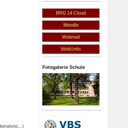
BRG 14 Cloud
Moodle
Webmail
WebUntis
Fotogalerie Schule
tsberatung…)