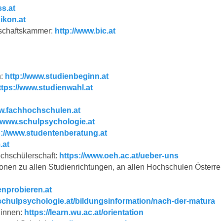
s.at
ikon.at
tschaftskammer:
http://www.bic.at
n:
http://www.studienbeginn.at
ttps://www.studienwahl.at
ww.fachhochschulen.at
//www.schulpsychologie.at
p://www.studentenberatung.at
.at
ochschülerschaft:
https://www.oeh.ac.at/ueber-uns
ionen zu allen Studienrichtungen, an allen Hochschulen Österre
enprobieren.at
schulpsychologie.at/bildungsinformation/nach-der-matura
:innen:
https://learn.wu.ac.at/orientation