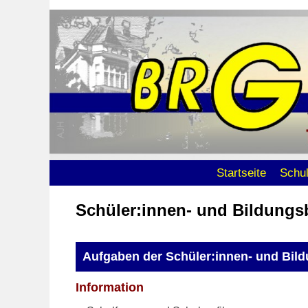
Zum Inhalt wechseln
Zum sekundären Inhalt wechseln
Startseite
Schu
Schüler:innen- und Bildungs
Aufgaben der Schüler:innen- und Bil
Information