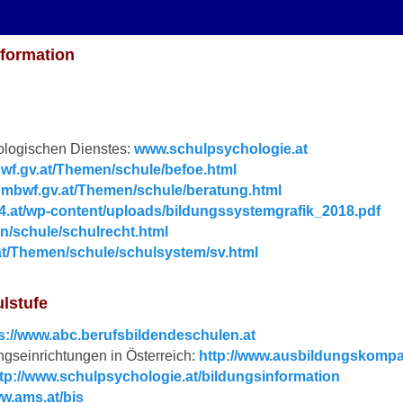
nformation
ologischen Dienstes:
www.schulpsychologie.at
wf.gv.at/Themen/schule/befoe.html
bmbwf.gv.at/Themen/schule/beratung.html
14.at/wp-content/uploads/bildungssystemgrafik_2018.pdf
n/schule/schulrecht.html
at/Themen/schule/schulsystem/sv.html
lstufe
s://www.abc.berufsbildendeschulen.at
ngseinrichtungen in Österreich:
http://www.ausbildungskompa
ttp://www.schulpsychologie.at/bildungsinformation
ww.ams.at/bis