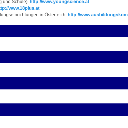
g und Schule):
http://www.youngscience.at
ttp://www.18plus.at
dungseinrichtungen in Österreich:
http://www.ausbildungskom