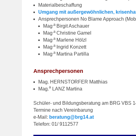
Materialbeschaffung
Umgang mit außergewöhnlichen, krisenhaf
Ansprechpersonen No Blame Approach (Mobb
.a
Mag
Birgit Aschauer
.a
Mag
Christine Gamel
.a
Mag
Marlene Hölzl
.a
Mag
Ingrid Konzett
.a
Mag
Martina Partilla
Ansprechpersonen
Mag. HERNSTORFER Matthias
a
Mag.
LANZ Martina
Schüler- und Bildungsberatung am BRG VBS 1
Termine nach Vereinbarung
e-Mail:
beratung@brg14.at
Telefon: 01/ 9112577