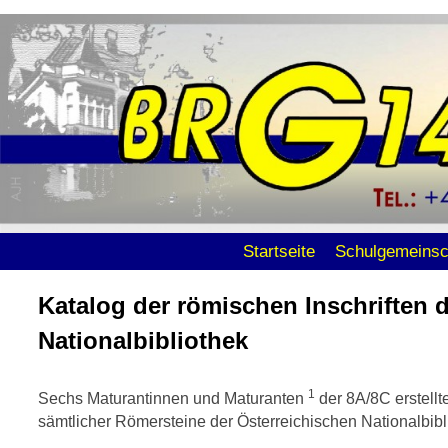
Zum Inhalt wechseln
Zum sekundären Inhalt wechseln
Startseite
Schulgemeinsc
Katalog der römischen Inschriften 
Nationalbibliothek
1
Sechs Maturantinnen und Maturanten
der 8A/8C erstellt
sämtlicher Römersteine der Öster­rei­chi­schen National­bibl