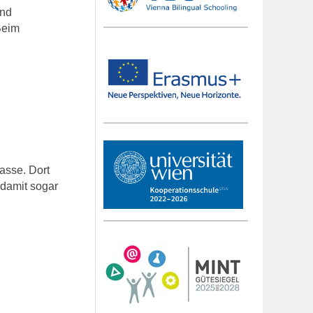
and
Beim
asse. Dort
 damit sogar