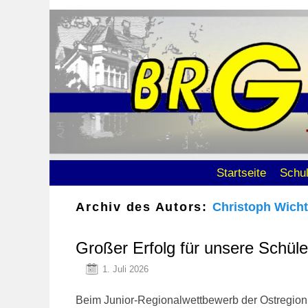
Zum Inhalt wechseln
Zum sekundären Inhalt wechseln
Startseite
Schu
Archiv des Autors:
Christoph Wicht
Großer Erfolg für unsere Schül
1. Juli 2026
Beim Junior-Regionalwettbewerb der Ostregion 