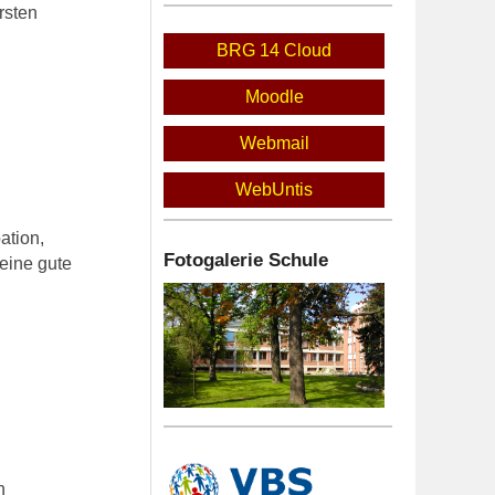
rsten
BRG 14 Cloud
Moodle
Webmail
WebUntis
ation,
Fotogalerie Schule
eine gute
n