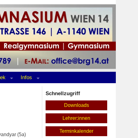
hek
Infos
Schnellzugriff
Downloads
Lehrer:innen
Terminkalender
vandyar (5a)