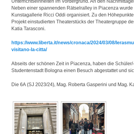
Unterrichtseinheiten im Vordergrund. An den Nachmittage
Neben einer spannenden Rätselralley in Piacenza wurde a
Kunstagallerie Ricci Oddi organisiert. Zu den Höhepunkte
Projekt einstudierten Theaterstücks der Theatergruppe de
Katia Tarasconi.
https://www.liberta.it/news/cronaca/2024/03/08/lerasmu
visitano-la-citta/
Abseits der schönen Zeit in Piacenza, haben die Schüler/
Studentenstadt Bologna einen Besuch abgestattet und si
Die 6A (SJ 2023/24), Mag. Roberta Gasperini und Mag. Ka