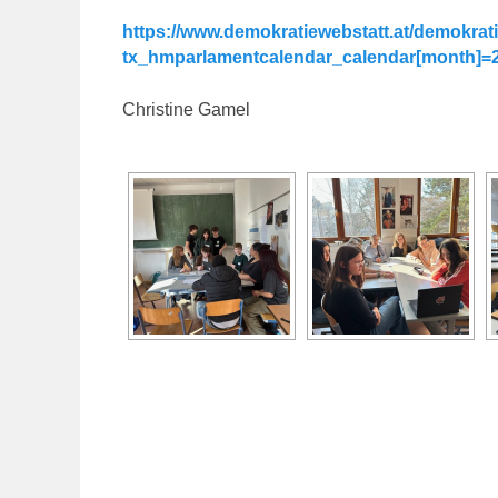
https://www.demokratiewebstatt.at/demokrati
tx_hmparlamentcalendar_calendar[month]=
Christine Gamel