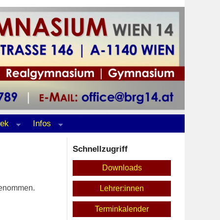
hek
Infos
Schnellzugriff
Downloads
lgenommen.
Lehrer:innen
Terminkalender