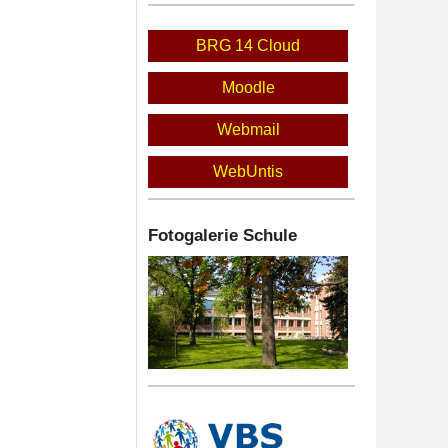
BRG 14 Cloud
Moodle
Webmail
WebUntis
Fotogalerie Schule