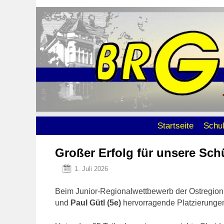
Zum Inhalt wechseln
Zum sekundären Inhalt wechseln
Startseite
Schu
Großer Erfolg für unsere Sch
1. Juli 2026
Beim Junior-Regionalwettbewerb der Ostregion 
und
Paul Gütl (5e)
hervorragende Platzierunge