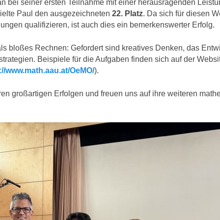
an bei seiner ersten Teilnahme mit einer herausragenden Leist
rzielte Paul den ausgezeichneten
22. Platz
. Da sich für diesen 
ngen qualifizieren, ist auch dies ein bemerkenswerter Erfolg.
ls bloßes Rechnen: Gefordert sind kreatives Denken, das Entw
ategien. Beispiele für die Aufgaben finden sich auf der Websi
://www.math.aau.at/OeMO/
).
hren großartigen Erfolgen und freuen uns auf ihre weiteren mat