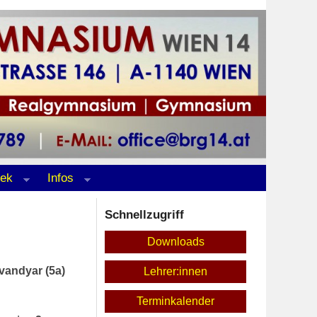
hek
Infos
Schnellzugriff
Downloads
vandyar (5a)
Lehrer:innen
Terminkalender